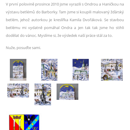
V první polovině prosince 2010 jsme vyrazili s Ondrou a Haničkou na
výstavu betlémů do Barborky. Tam jsme si koupili malovaný žďárský
betlém, jehož autorkou je kreslířka Kamila Dvořáková. Se stavbou
betlému mi vydatně pomáhal Ondra a jen tak tak jsme ho stihli
dodělat do vánoc. Myslíme si, že výsledek naší práce stál za to.
Nuže, posuďte sami.