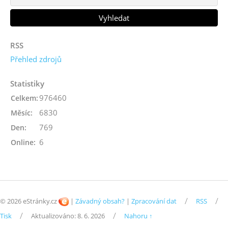
RSS
Přehled zdrojů
Statistiky
976460
Celkem:
6830
Měsíc:
769
Den:
6
Online:
/
/
© 2026 eStránky.cz
|
Závadný obsah?
|
Zpracování dat
RSS
/
/
Tisk
Aktualizováno: 8. 6. 2026
Nahoru ↑