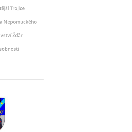
ější Trojice
Jana Nepomuckého
vství Žďár
sobnosti