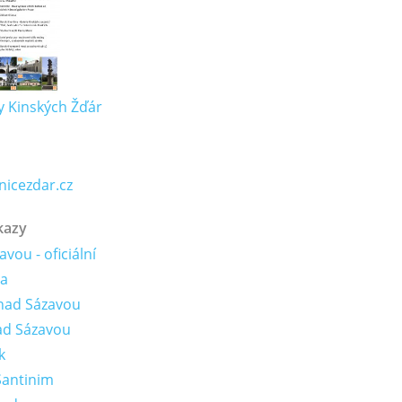
 Kinských Žďár
icezdar.cz
kazy
vou - oficiální
ta
nad Sázavou
ad Sázavou
k
Santinim