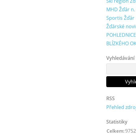
Ski region Ž
MHD Žďár n. S
Sportis Žďár
Žďárské novi
POHLEDNICE
BLÍZKÉHO OK
Vyhledávání
RSS
Přehled zdro
Statistiky
9752
Celkem: