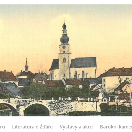
ru
Literatura o Žďáře
Výstavy a akce
Barokní kame