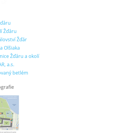
Žďáru
lí Žďáru
lovství Žďár
a Olšiaka
nice Žďáru a okolí
R, a.s.
ovaný betlém
ografie