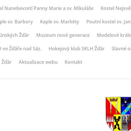
el Nanebevzetí Panny Marie a sv. Mikuláše
Kostel Nejsvět
ple sv. Barbory
Kaple sv. Markéty
Poutní kostel sv. 
inských Žďár
Muzeum nové generace
Modelové králo
ve Žďáře nad Sáz.
Hokejový klub SKLH Žďár
Slavné o
 Žďár
Aktualizace webu
Kontakt