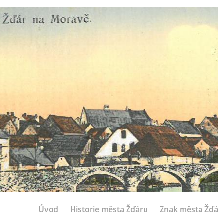
Úvod
Historie města Žďáru
Znak města Žďá