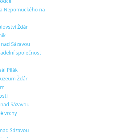
vodce
ana Nepomuckého na
lovství Žďár
ník
 nad Sázavou
vadelní společnost
ál Pilák
muzeum Žďár
em
osti
 nad Sázavou
é vrchy
 nad Sázavou