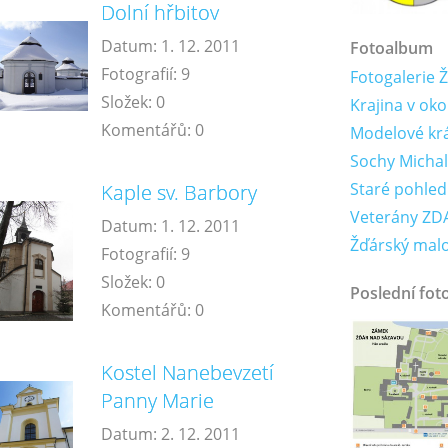
Dolní hřbitov
Datum:
1. 12. 2011
Fotoalbum
Fotografií:
9
Fotogalerie 
Složek:
0
Krajina v oko
Komentářů:
0
Modelové krá
Sochy Michal
Staré pohled
Kaple sv. Barbory
Veterány ZDA
Datum:
1. 12. 2011
Žďárský mal
Fotografií:
9
Složek:
0
Poslední fot
Komentářů:
0
Kostel Nanebevzetí
Panny Marie
Datum:
2. 12. 2011