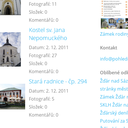
Fotografií:
11
Složek:
0
Komentářů:
0
Kostel sv. Jana
Zámek rodiny
Nepomuckého
Datum:
2. 12. 2011
Kontakt
Fotografií:
27
info@pohledn
Složek:
0
Komentářů:
0
Oblíbené od
Stará radnice - čp. 294
Žďár nad Sáza
stránky měs
Datum:
2. 12. 2011
Zámek Žďár 
Fotografií:
5
SKLH Žďár n
Složek:
0
Žďárský dení
Komentářů:
0
Putování za 