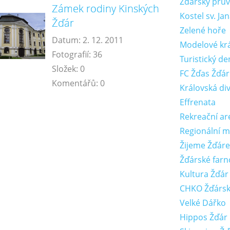
Žďárský prů
Zámek rodiny Kinských
Kostel sv. J
Žďár
Zelené hoře
Datum:
2. 12. 2011
Modelové krá
Fotografií:
36
Turistický de
Složek:
0
FC Žďas Žďár
Komentářů:
0
Královská di
Effrenata
Rekreační are
Regionální 
Žijeme Žďár
Žďárské farn
Kultura Žďár
CHKO Žďársk
Velké Dářko
Hippos Žďár