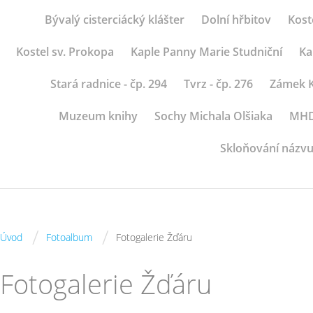
Bývalý cisterciácký klášter
Dolní hřbitov
Kost
Kostel sv. Prokopa
Kaple Panny Marie Studniční
Ka
Stará radnice - čp. 294
Tvrz - čp. 276
Zámek K
Muzeum knihy
Sochy Michala Olšiaka
MHD 
Skloňování názvu
/
/
Úvod
Fotoalbum
Fotogalerie Žďáru
Fotogalerie Žďáru