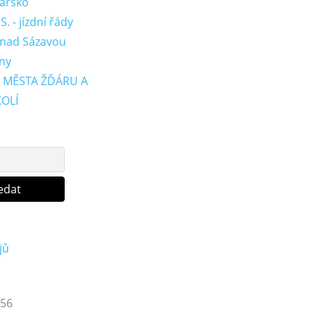
ďársko
. - jízdní řády
 nad Sázavou
ny
 MĚSTA ŽĎÁRU A
OLÍ
jů
56