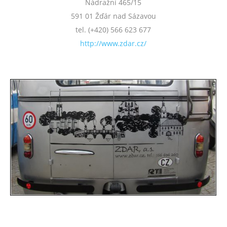
Nádražní 465/15
591 01 Žďár nad Sázavou
tel. (+420) 566 623 677
http://www.zdar.cz/