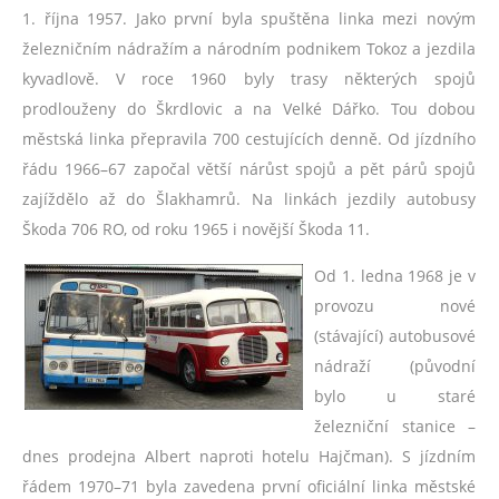
1. října 1957. Jako první byla spuštěna linka mezi novým
železničním nádražím a národním podnikem Tokoz a jezdila
kyvadlově. V roce 1960 byly trasy některých spojů
prodlouženy do Škrdlovic a na Velké Dářko. Tou dobou
městská linka přepravila 700 cestujících denně. Od jízdního
řádu 1966–67 započal větší nárůst spojů a pět párů spojů
zajíždělo až do Šlakhamrů. Na linkách jezdily autobusy
Škoda 706 RO, od roku 1965 i novější Škoda 11.
Od 1. ledna 1968 je v
provozu nové
(stávající) autobusové
nádraží (původní
bylo u staré
železniční stanice –
dnes prodejna Albert naproti hotelu Hajčman). S jízdním
řádem 1970–71 byla zavedena první oficiální linka městské