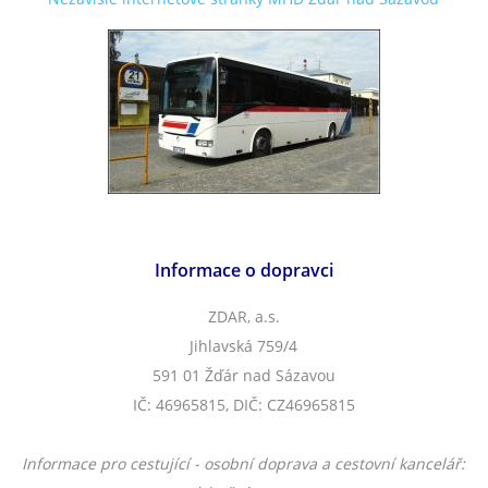
Informace o dopravci
ZDAR, a.s.
Jihlavská 759/4
591 01 Žďár nad Sázavou
IČ: 46965815, DIČ: CZ46965815
Informace pro cestující - osobní doprava a cestovní kancelář: