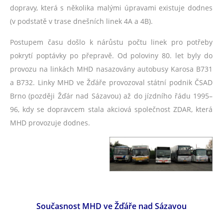
dopravy, která s několika malými úpravami existuje dodnes
(v podstatě v trase dnešních linek 4A a 4B).
Postupem času došlo k nárůstu počtu linek pro potřeby
pokrytí poptávky po přepravě. Od poloviny 80. let byly do
provozu na linkách MHD nasazovány autobusy Karosa B731
a B732. Linky MHD ve Žďáře provozoval státní podnik ČSAD
Brno (později Žďár nad Sázavou) až do jízdního řádu 1995–
96, kdy se dopravcem stala akciová společnost ZDAR, která
MHD provozuje dodnes.
Současnost MHD ve Žďáře nad Sázavou