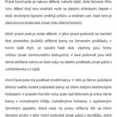
Pravé horní pole je nakoso dělené, nahoře zlaté, dole červené. Přes
toto dělení stojí dva vinařské nože se zlatými střenkami, čepele s
dolů stočenými špicemi směřují vzhůru a směrem ven. Nad nimi je
zlatá koruna královská
(znak rodu Dietrichsteinů)
.
Dolní pravé pole je svisle dělené. V jeho pravé polovině se nachází
šest piramides (kuželů) stříbrné barvy na červeném podkladu, v
horní řadě čtyři, ve spodní řadě dvě, všechny jsou hroty
vzhůru
(znak olomouckého biskupství)
. V levé polovině jsou dvě
černé zkřížené ostrve se šesti suky na zlatém podkladu
(znak pánů z
Lichtenburka a z Lipé)
.
Horní levé pole má podklad modré barvy. V něm je šikmo položené
břevno světle modré (nebeské) barvy se třemi zlatými šestihrotými
hvězdami. V pravém horním rohu pole nad břevnem je orlice černé
barvy s roztaženými křídly, roztaženýma hohama, s vyplazeným
červeným jazykem, která nese na prsou stříbrný štít se třemi
černými pruhy v jeho horní polovině
(znak pánů z Kunštátu, který