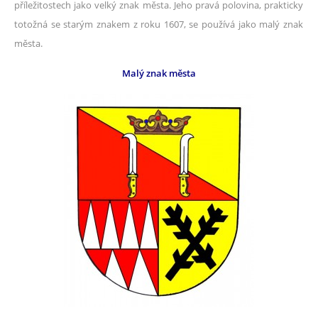
příležitostech jako velký znak města. Jeho pravá polovina, prakticky
totožná se starým znakem z roku 1607, se používá jako malý znak
města.
Malý znak města