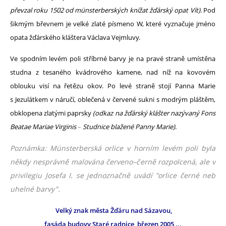
převzal roku 1502 od münsterberských knížat žďárský opat Vít)
. Pod
šikmým břevnem je velké zlaté písmeno W, které vyznačuje jméno
opata žďárského kláštera Václava Vejmluvy.
Ve spodním levém poli stříbrné barvy je na pravé straně umístěna
studna z tesaného kvádrového kamene, nad níž na kovovém
oblouku visí na řetězu okov. Po levé straně stojí Panna Marie
s Jezulátkem v náručí, oblečená v červené sukni s modrým pláštěm,
obklopena zlatými paprsky
(odkaz na žďárský klášter nazývaný Fons
Beatae Mariae Virginis
–
Studnice blažené Panny Marie)
.
Poznámka: Münsterberská orlice v horním levém poli byla
někdy nesprávně malována červeno–černě rozpolcená, ale v
privilegiu Josefa I. se jednoznačně uvádí "orlice černé neb
uhelné barvy".
Velký znak města Žďáru nad Sázavou,
fasáda budovy Staré radnice, březen 2005 ...