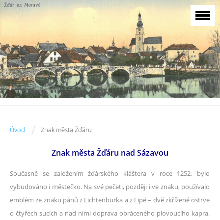
/
Úvod
Znak města Žďáru
Znak města Žďáru nad Sázavou
Současně se založením žďárského kláštera v roce 1252, bylo
vybudováno i městečko. Na své pečeti, později i ve znaku, používalo
emblém ze znaku pánů z Lichtenburka a z Lipé – dvě zkřížené ostrve
o čtyřech sucích a nad nimi doprava obráceného plovoucího kapra.