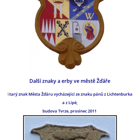
Další znaky a erby ve městě Žďáře
S
tarý znak Města Žďáru vycházející ze znaku pánů z Lichtenburka
a z Lipé,
budova Tvrze, prosinec 2011