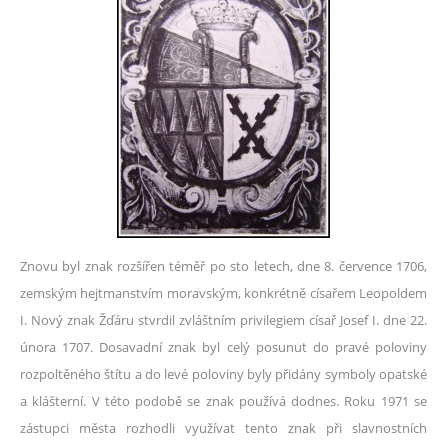
Znovu byl znak rozšířen téměř po sto letech, dne 8. července 1706,
zemským hejtmanstvím moravským, konkrétně císařem Leopoldem
I. Nový znak Žďáru stvrdil zvláštním privilegiem císař Josef I. dne 22.
února 1707. Dosavadní znak byl celý posunut do pravé poloviny
rozpoltěného štítu a do levé poloviny byly přidány symboly opatské
a klášterní. V této podobě se znak používá dodnes. Roku 1971 se
zástupci města rozhodli využívat tento znak při slavnostních