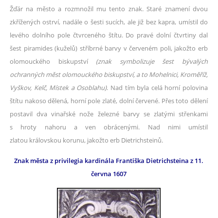
Žďár na město a rozmnožil mu tento znak. Staré znamení dvou
zkřížených ostrví, nadále o šesti sucích, ale již bez kapra, umístil do
levého dolního pole čtvrceného štítu. Do pravé dolní čtvrtiny dal
šest piramides (kuželů) stříbrné barvy v červeném poli, jakožto erb
olomouckého biskupství
(znak symbolizuje šest bývalých
ochranných měst olomouckého biskupství, a to Mohelnici, Kroměříž,
Vyškov, Kelč, Místek a Osoblahu)
. Nad tím byla celá horní polovina
štítu nakoso dělená, horní pole zlaté, dolní červené. Přes toto dělení
postavil dva vinařské nože železné barvy se zlatými střenkami
s hroty nahoru a ven obrácenými. Nad nimi umístil
zlatou královskou korunu, jakožto erb Dietrichsteinů.
Znak města z privilegia kardinála Františka Dietrichsteina z 11.
června 1607