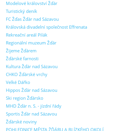
Modelové království Žďár
Turistický deník
FC Žďas Žďár nad Sázavou
Královská divadelní společnost Effrenata
Rekreační areál Pilák
Regionální muzeum Žďár
Žijeme Žďárem
Žďárské farnosti
Kultura Žďár nad Sázavou
CHKO Žďárské vrchy
Velké Dářko
Hippos Žďár nad Sázavou
Ski region Žďársko
MHD Žďár n. S. - jízdní řády
Sportis Žďár nad Sázavou
Žďárské noviny
POHLEDNICE MĚSTA ŽĎÁRU A BLÍZKÉHO OKOLÍ