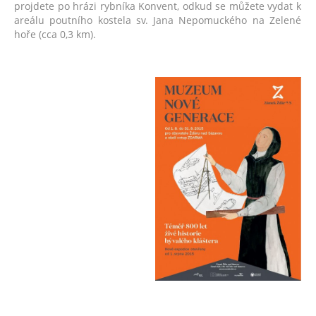
projdete po hrázi rybníka Konvent, odkud se můžete vydat k
areálu poutního kostela sv. Jana Nepomuckého na Zelené
hoře (cca 0,3 km).