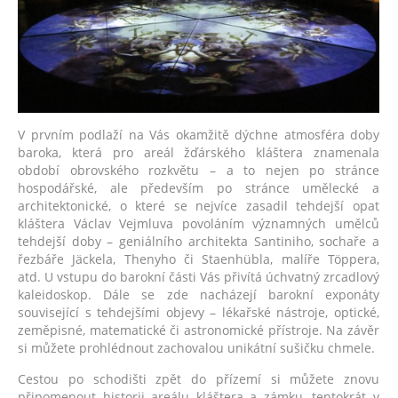
V prvním podlaží na Vás okamžitě dýchne atmosféra doby
baroka, která pro areál žďárského kláštera znamenala
období obrovského rozkvětu – a to nejen po stránce
hospodářské, ale především po stránce umělecké a
architektonické, o které se nejvíce zasadil tehdejší opat
kláštera Václav Vejmluva povoláním významných umělců
tehdejší doby – geniálního architekta Santiniho, sochaře a
řezbáře Jäckela, Thenyho či Staenhübla, malíře Töppera,
atd. U vstupu do barokní části Vás přivítá úchvatný zrcadlový
kaleidoskop. Dále se zde nacházejí barokní exponáty
související s tehdejšími objevy – lékařské nástroje, optické,
zeměpisné, matematické či astronomické přístroje. Na závěr
si můžete prohlédnout zachovalou unikátní sušičku chmele.
Cestou po schodišti zpět do přízemí si můžete znovu
připomenout historii areálu kláštera a zámku, tentokrát v