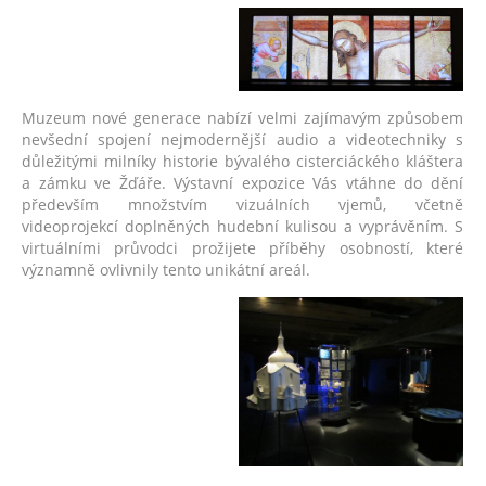
Muzeum nové generace nabízí velmi zajímavým způsobem
nevšední spojení nejmodernější audio a videotechniky s
důležitými milníky historie bývalého cisterciáckého kláštera
a zámku ve Žďáře. Výstavní expozice Vás vtáhne do dění
především množstvím vizuálních vjemů, včetně
videoprojekcí doplněných hudební kulisou a vyprávěním. S
virtuálními průvodci prožijete příběhy osobností, které
významně ovlivnily tento unikátní areál.