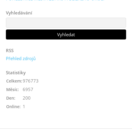
Vyhledávání
RSS
Přehled zdrojů
Statistiky
976773
Celkem:
6957
Měsíc:
200
Den:
1
Online: