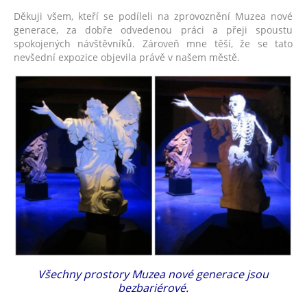
Děkuji všem, kteří se podíleli na zprovoznění Muzea nové
generace, za dobře odvedenou práci a přeji spoustu
spokojených návštěvníků. Zároveň mne těší, že se tato
nevšední expozice objevila právě v našem městě.
Všechny prostory Muzea nové generace jsou
bezbariérové.