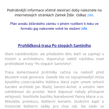
Podrobnější informace včetně otevírací doby naleznete na
internetových stránkách Zámek Žďár. Odkaz
zde
.
Plán areálu žďárského zámku v plném rozlišení k tisku ve
zde
formátu jpg naleznete volně ke stažení
.
Prohlídková trasa Po stopách Santiniho
Všem návštěvníkům, ale především těm, kteří se zajímají o
historii a architekturu, doporučuji taktéž návštěvu nové
prohlídkové trasy "Po stopách Santiniho".
Trasa komentované prohlídky začíná na nádvoří před
Muzeem nové generace. Zavede Vás na nejzajímavější místa
bývalého cisterciáckého kláštera, která svým umem ovlivnil
barokní architekt Jan Blažej Santini-Aichel, a umožní Vám
nahlédnout do prostor, které doposud nebyly přístupné
veřejnosti. Navštívíte baziliku Nanebevzetí Panny Marie a sv.
Mikuláše, prelaturu, klášterní konvent, studniční kapli a
historické klášterní sádky pro chov ryb. Na závěr se