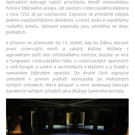
Netradiční koncept nabízí procházku téměř osmisetletou
historií žďárského areálu, od založení cisterciáckého kláštera
v roce 1252 až po současnost. Expozice se převážně zabývá
dvěma nejdůležitějšími obdobími, v nichž došlo k největšímu
rozkvětu areálu. Výstavní exponáty jsou umístěny ve dvou
podlažích.
V přízemí se přenesete do 13. století, kdy do Žďáru dorazili
první cisterciáčtí mniši a založili klášter. Můžete s
vypravěčem zažít den středověkého mnicha, dozvíte se více
o fungovaní cisterciáckého řádu, o cisterciáckých opatstvích
v celé Evropě, o umění a architektuře v klášteře a o životě v
samotném žďárském opatství. Do druhé části expozice
umístěné v prvním podlaží vystoupáte po mohutných
točitých schodech, které alespoň u mne evokovaly koncept
barokních točitých schodišť Jana Blažeje Santiniho-Aichela.