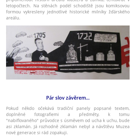
letopočtech. Na stěnách podél schodiště jsou komiksovou
formou vykresleny jednotlivé historické milníky žďárského
areálu.
Pár slov závěrem...
Pokud někdo očekává tradiční panely popsané textem,
doplněné fotografiemi a předměty, k tomu
"nabiflovaného" průvodce s úsměvem od ucha k uchu, bude
asi zklamán. Já rozhodně zklamán nebyl a návštěvu Muzea
nové generace si rád zopakuji.