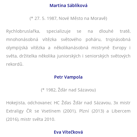
Martina Sáblíková
(* 27. 5. 1987, Nové Město na Moravě)
Rychlobruslařka, specializuje se na dlouhé tratě,
mnohonásobná vítězka světového poháru, trojnásobná
olympijská vítězka a několikanásobná mistryně Evropy i
světa, držitelka několika juniorských i seniorských světových
rekordů.
Petr Vampola
(* 1982, Žďár nad Sázavou)
Hokejista, odchovanec HC Žďas Žďár nad Sázavou, 3x mistr
Extraligy ČR se Vsetínem (2001), Plzní (2013) a Libercem
(2016), mistr světa 2010.
Eva Vítečková