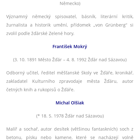
Německo)
Významný německý spisovatel, básník, literární kritik,
žurnalista a historik umění, přídomek „von Grünberg“ si
zvolil podle žďárské Zelené hory.
František Mokrý
(3. 10. 1891 Město Žďár – 4. 8. 1992 Žďár nad Sázavou)
Odborný učitel, ředitel měšťanské školy ve Žďáře, kronikář,
zakladatel Kulturního zpravodaje města Žďáru, autor
četných knih a rukopisů o Žďáře.
Michal Olšiak
(* 18. 5. 1978 Žďár nad Sázavou)
Malíř a sochař, autor desítek (většinou fantaskních) soch z
betonu, písku nebo kamene, které se nacházejí volně