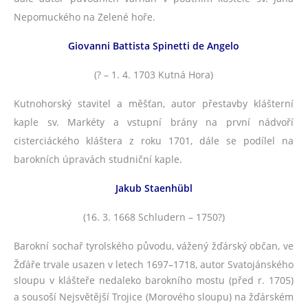
Nepomuckého na Zelené hoře.
Giovanni Battista Spinetti de Angelo
(? – 1. 4. 1703 Kutná Hora)
Kutnohorský stavitel a měšťan, autor přestavby klášterní
kaple sv. Markéty a vstupní brány na první nádvoří
cisterciáckého kláštera z roku 1701, dále se podílel na
barokních úpravách studniční kaple.
Jakub Staenhübl
(16. 3. 1668 Schludern – 1750?)
Barokní sochař tyrolského původu, vážený žďárský občan, ve
Žďáře trvale usazen v letech 1697–1718, autor
Svatojánského
sloupu v klášteře nedaleko barokního mostu (před r. 1705)
a
sousoší Nejsvětější Trojice (Morového sloupu) na žďárském