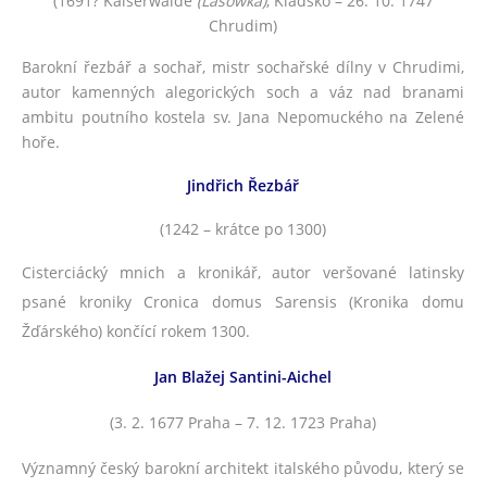
(1691? Kaiserwalde
(Lasówka)
, Kladsko – 26. 10. 1747
Chrudim)
Barokní řezbář a sochař, mistr sochařské dílny v Chrudimi,
autor kamenných alegorických soch a váz nad branami
ambitu poutního kostela sv. Jana Nepomuckého na Zelené
hoře.
Jindřich Řezbář
(1242 – krátce po 1300)
Cisterciácký mnich a kronikář, autor veršované latinsky
psané kroniky Cronica domus Sarensis (Kronika domu
Žďárského) končící rokem 1300.
Jan Blažej Santini-Aichel
(3. 2. 1677 Praha – 7. 12. 1723 Praha)
Významný český barokní architekt italského původu, který se