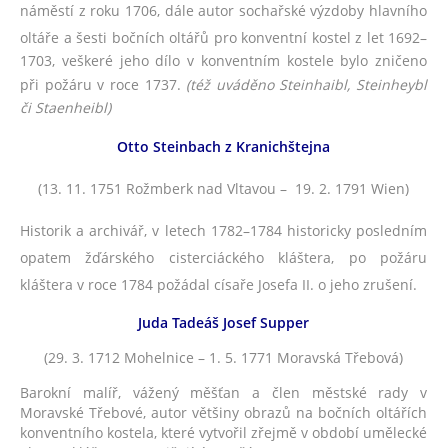
náměstí z roku 1706, dále autor sochařské výzdoby hlavního
oltáře a šesti bočních oltářů pro konventní kostel
z let 1692–
1703, veškeré jeho dílo v konventním kostele bylo zničeno
při požáru v roce 1737
.
(též uváděno Steinhaibl, Steinheybl
či Staenheibl)
Otto Steinbach z Kranichštejna
(13. 11. 1751 Rožmberk nad Vltavou – 19. 2. 1791 Wien)
Historik a archivář, v letech 1782–1784 historicky posledním
opatem žďárského cisterciáckého kláštera, po požáru
kláštera v roce 1784 požádal císaře Josefa II. o jeho zrušení.
Juda Tadeáš Josef Supper
(29. 3. 1712 Mohelnice – 1. 5. 1771 Moravská Třebová)
Barokní malíř, vážený měšťan a člen městské rady v
Moravské Třebové, autor většiny obrazů na bočních oltářích
konventního kostela, které vytvořil zřejmě v období umělecké