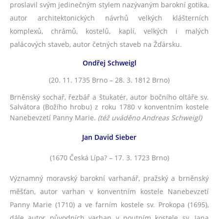
proslavil svým jedinečným stylem nazývaným barokní gotika,
autor architektonických návrhů velkých klášterních
komplexů, chrámů, kostelů, kaplí, velkých i malých
palácových staveb, autor četných staveb na Žďársku.
Ondřej Schweigl
(20. 11. 1735 Brno – 28. 3. 1812 Brno)
Brněnský sochař, řezbář a štukatér, autor bočního oltáře sv.
Salvátora (Božího hrobu) z roku 1780 v konventním kostele
Nanebevzetí Panny Marie.
(též uváděno Andreas Schweigl)
Jan David Sieber
(1670 Česká Lípa? – 17. 3. 1723 Brno)
Významný moravský barokní varhanář, pražský a brněnský
měšťan, autor varhan v konventním kostele Nanebevzetí
Panny Marie (1710) a ve farním kostele sv. Prokopa (1695),
dále autor původních varhan v poutním kostele sv. Jana