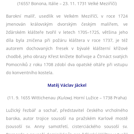
(1655? Bonona, Itálie – 23. 11. 1731 Velké Meziříčí)
Barokní malíř, usedlík ve Velkém Meziříčí, v roce 1724
jmenován královským dvorským českým malířem, ve
žďárském klášteře tvořil v letech 1705–1725, většina jeho
díla byla zničena při požáru kláštera v roce 1737, je též
autorem dochovaných fresek v bývalé klášterní křížové
chodbě, jeho obrazy Křest knížete Bořivoje a Čtrnáct svatých
Pomocníků z roku 1708 zdobí dva opatské oltáře při vstupu
do konventního kostela.
Matěj Václav Jäckel
(11. 9. 1655 Wittichenau
(Kulow)
, Horní Lužice – 1738 Praha)
Lužický řezbář a sochař, představitel českého vrcholného
baroka, autor trojice sousoší na pražském Karlově mostě
(sousoší sv. Anny samotřetí, cisterciáckého sousoší sv.