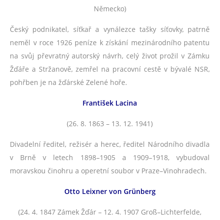
Německo)
Český podnikatel, síťkař a vynálezce tašky síťovky, patrně
neměl v roce 1926 peníze k získání mezinárodního patentu
na svůj převratný autorský návrh, celý život prožil v Zámku
Žďáře a Stržanově, zemřel na pracovní cestě v bývalé NSR,
pohřben je na žďárské Zelené hoře.
František Lacina
(26. 8. 1863 – 13. 12. 1941)
Divadelní ředitel, režisér a herec, ředitel Národního divadla
v Brně v letech 1898–1905 a 1909–1918, vybudoval
moravskou činohru a operetní soubor v Praze–Vinohradech.
Otto Leixner von Grünberg
(24. 4. 1847 Zámek Žďár – 12. 4. 1907 Groß–Lichterfelde,