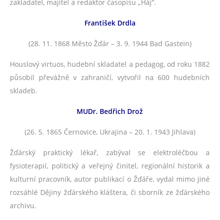
zakladatel, majitel a redaktor časopisu „Háj“.
František Drdla
(28. 11. 1868 Město Žďár – 3. 9. 1944 Bad Gastein)
Houslový virtuos, hudební skladatel a pedagog, od roku 1882
působil převážně v zahraničí, vytvořil na 600 hudebních
skladeb.
MUDr. Bedřich Drož
(26. 5. 1865 Černovice, Ukrajina – 20. 1. 1943 Jihlava)
Žďárský praktický lékař, zabýval se elektroléčbou a
fysioterapií, politický a veřejný činitel, regionální historik a
kulturní pracovník, autor publikací o Žďáře, vydal mimo jiné
rozsáhlé Dějiny žďárského kláštera, či sborník ze žďárského
archivu.