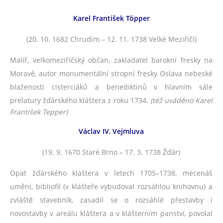
Karel František Töpper
(20. 10. 1682 Chrudim – 12. 11. 1738 Velké Meziříčí)
Malíř, velkomeziříčský občan, zakladatel barokní fresky na
Moravě, autor monumentální stropní fresky Oslava nebeské
blaženosti cisterciáků a benediktinů v hlavním sále
prelatury žďárského kláštera z roku 1734.
(též uváděno Karel
František Tepper)
Václav IV. Vejmluva
(19. 9. 1670 Staré Brno – 17. 3. 1738 Žďár)
Opat žďárského kláštera v letech 1705–1738, mecenáš
umění, bibliofil (v klášteře vybudoval rozsáhlou knihovnu) a
zvláště stavebník, zasadil se o rozsáhlé přestavby i
novostavby v areálu kláštera a v klášterním panství, povolal