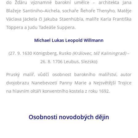
do Žďáru významné barokní umělce – architekta Jana
Blažeje Santiniho–Aichela, sochaře Řehoře Thenyho, Matěje
Václava Jäckela či Jakuba Staenhübla, malíře Karla Františka
Töppera a Judu Tadeáše Suppera.
Michael Lukas Leopold Willmann
(27. 9. 1630 Königsberg, Rusko
(Královec, též Kaliningrad)
–
26. 8. 1706 Leubus, Slezsko)
Pruský malíř, vůdčí osobnost barokního malířství, autor
dvojobrazu Nanebevzetí Panny Marie a Nejsvětější Trojice
na hlavním oltáři konventního kostela z roku 1692.
Osobnosti novodobých dějin