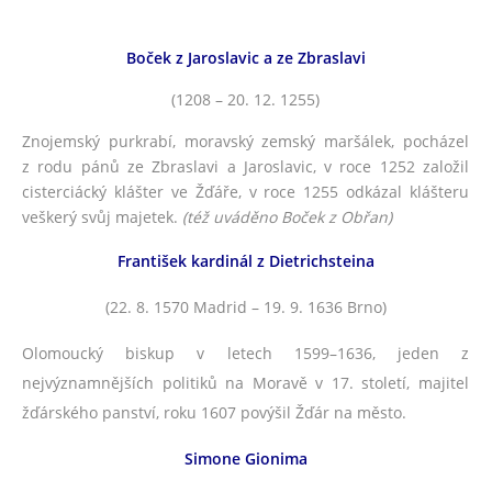
Boček z Jaroslavic a ze Zbraslavi
(1208 – 20. 12. 1255)
Znojemský purkrabí, moravský zemský maršálek, pocházel
z rodu pánů ze Zbraslavi a Jaroslavic, v roce 1252 založil
cisterciácký klášter ve Žďáře, v roce 1255 odkázal klášteru
veškerý svůj majetek.
(též uváděno Boček z Obřan)
František kardinál z Dietrichsteina
(22. 8. 1570 Madrid – 19. 9. 1636 Brno)
Olomoucký biskup v letech 1599–1636, jeden z
nejvýznamnějších politiků na Moravě v 17. století, majitel
žďárského panství, roku 1607 povýšil Žďár na město.
Simone Gionima