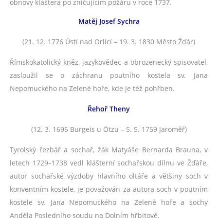
obnovy kláštera po zničujícím požáru v roce 1737.
Matěj Josef Sychra
(21. 12. 1776 Ústí nad Orlicí – 19. 3. 1830 Město Žďár)
Římskokatolický kněz, jazykovědec a obrozenecký spisovatel,
zasloužil se o záchranu poutního kostela sv. Jana
Nepomuckého na Zelené hoře, kde je též pohřben.
Řehoř Theny
(12. 3. 1695 Burgeis u Ötzu – 5. 5. 1759 Jaroměř)
Tyrolský řezbář a sochař, žák Matyáše Bernarda Brauna, v
letech 1729–1738 vedl klášterní sochařskou dílnu ve Žďáře,
autor sochařské výzdoby hlavního oltáře a většiny soch v
konventním kostele, je považován za autora soch v poutním
kostele sv. Jana Nepomuckého na Zelené hoře a sochy
Anděla Posledního soudu na Dolním hřbitově.