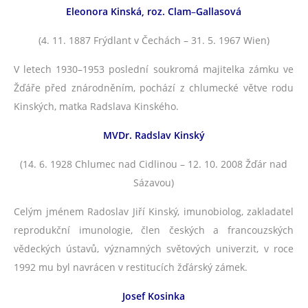
Eleonora Kinská, roz. Clam
–
Gallasová
(4. 11. 1887 Frýdlant v Čechách – 31. 5. 1967 Wien)
V letech 1930–1953 poslední soukromá majitelka zámku ve
Žďáře před znárodněním, pochází z chlumecké větve rodu
Kinských, matka Radslava Kinského.
MVDr. Radslav Kinský
(14. 6. 1928 Chlumec nad Cidlinou – 12. 10. 2008 Žďár nad
Sázavou)
Celým jménem Radoslav Jiří Kinský, imunobiolog, zakladatel
reprodukční imunologie, člen českých a francouzských
vědeckých ústavů, významných světových univerzit, v roce
1992 mu byl navrácen v restitucích žďárský zámek.
Josef Kosinka