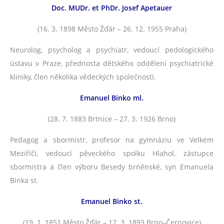
Doc. MUDr. et PhDr. Josef Apetauer
(16. 3. 1898 Město Žďár – 26. 12. 1955 Praha)
Neurolog, psycholog a psychiatr, vedoucí pedologického
ústavu v Praze, přednosta dětského oddělení psychiatrické
kliniky, člen několika vědeckých společností.
Emanuel Binko ml.
(28. 7. 1883 Brtnice – 27. 3. 1926 Brno)
Pedagog a sbormistr, profesor na gymnáziu ve Velkém
Meziříčí, vedoucí pěveckého spolku Hlahol, zástupce
sbormistra a člen výboru Besedy brněnské, syn Emanuela
Binka st.
Emanuel Binko st.
(19. 1. 1851 Město Žďár – 17. 3. 1893 Brno–Černovice)