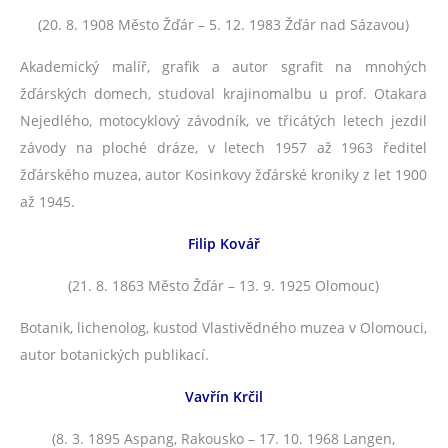
(20. 8. 1908 Město Žďár – 5. 12. 1983 Žďár nad Sázavou)
Akademický malíř, grafik a autor sgrafit na mnohých
žďárských domech, studoval krajinomalbu u prof. Otakara
Nejedlého, motocyklový závodník, ve třicátých letech jezdil
závody na ploché dráze, v letech 1957 až 1963 ředitel
žďárského muzea, autor Kosinkovy žďárské kroniky z let 1900
až 1945.
Filip Kovář
(21. 8. 1863 Město Žďár – 13. 9. 1925 Olomouc)
Botanik, lichenolog, kustod Vlastivědného muzea v Olomouci,
autor botanických publikací.
Vavřín Krčil
(8. 3. 1895 Aspang, Rakousko – 17. 10. 1968 Langen,