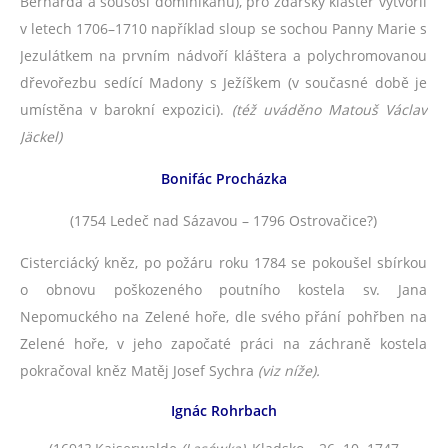
Bernarda a sousoší dominikánů), pro žďárský klášter vytvořil
v letech 1706
–
1710 například sloup se sochou Panny Marie s
Jezulátkem na prvním nádvoří kláštera a polychromovanou
dřevořezbu sedící Madony s Ježíškem (v současné době je
umístěna v barokní expozici).
(též uváděno Matouš Václav
Jäckel)
Bonifác Procházka
(1754 Ledeč nad Sázavou – 1796 Ostrovačice?)
Cisterciácký kněz, po požáru roku 1784 se pokoušel sbírkou
o obnovu poškozeného poutního kostela sv. Jana
Nepomuckého na Zelené hoře, dle svého přání pohřben na
Zelené hoře, v jeho započaté práci na záchraně kostela
pokračoval kněz Matěj Josef Sychra
(viz níže).
Ignác Rohrbach