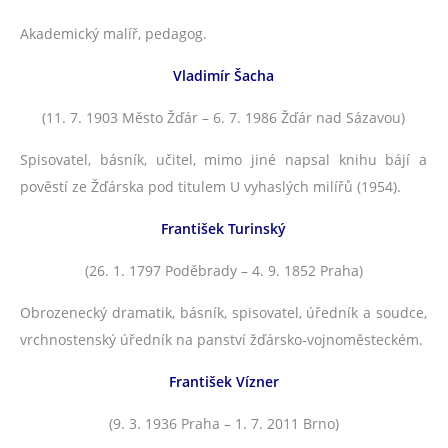
Akademický malíř, pedagog.
Vladimír Šacha
(11. 7. 1903 Město Žďár – 6. 7. 1986 Žďár nad Sázavou)
Spisovatel, básník, učitel, mimo jiné napsal knihu bájí a
pověstí ze Žďárska pod titulem U vyhaslých milířů (1954).
František Turinský
(26. 1. 1797 Poděbrady – 4. 9. 1852 Praha)
Obrozenecký dramatik, básník, spisovatel, úředník a soudce,
vrchnostenský úředník na panství žďársko-vojnoměsteckém.
František Vízner
(9. 3. 1936 Praha – 1. 7. 2011 Brno)