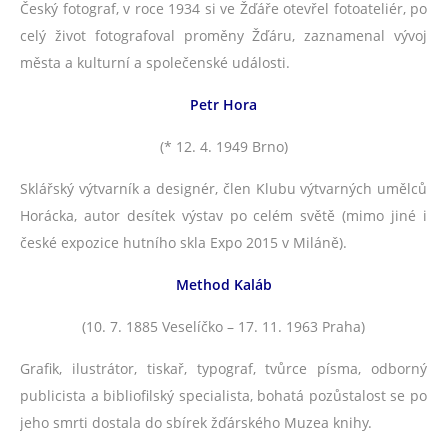
Český fotograf, v roce 1934 si ve Žďáře otevřel fotoateliér, po
celý život fotografoval proměny Žďáru, zaznamenal vývoj
města a kulturní a společenské události.
Petr Hora
(* 12. 4. 1949 Brno)
Sklářský výtvarník a designér, člen Klubu výtvarných umělců
Horácka, autor desítek výstav po celém světě (mimo jiné i
české expozice hutního skla Expo 2015 v Miláně).
Method Kaláb
(10. 7. 1885 Veselíčko – 17. 11. 1963 Praha)
Grafik, ilustrátor, tiskař, typograf, tvůrce písma, odborný
publicista a bibliofilský specialista, bohatá pozůstalost se po
jeho smrti dostala do sbírek žďárského Muzea knihy.