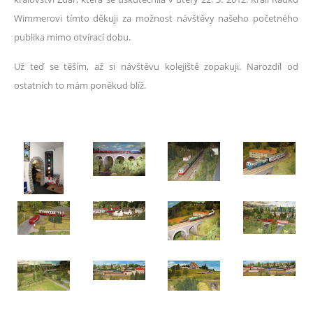
Wimmerovi tímto děkuji za možnost návštěvy našeho početného
publika mimo otvírací dobu.
Už teď se těším, až si návštěvu kolejiště zopakuji. Narozdíl od
ostatních to mám poněkud blíž.