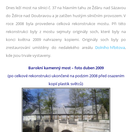
Dnes leží most na silnici č. 37 na hlavním tahu ze Žďáru nad Sázavou
do Ždírce nad Doubravou a je zatížen hustým silničním provozem. V
roce 2008 byla provedena celková rekonstrukce mostu. Při této
rekonstrukci byly z mostu sejmuty originály soch, které byly na
konci května 2009 nahrazeny kopiemi. Originály soch byly po
zrestaurování umístěny do nedalekého areálu
Dolního hřbitova
,
kde jsou trvale vystaveny.
Barokní kamenný most –
foto duben 2009
(po celkové rekonstrukci ukončené na podzim 2008 před osazením
kopií plastik světců)