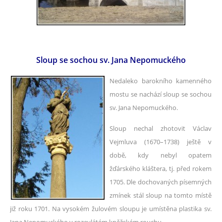
Sloup se sochou sv. Jana Nepomuckého
Nedaleko barokního kamenného
mostu se nachází sloup se sochou
sv. Jana Nepomuckého.
Sloup nechal zhotovit Václav
Vejmluva (1670
–
1738) ještě v
době, kdy nebyl opatem
žďárského kláštera, tj. před rokem
1705. Dle dochovaných písemných
zmínek stál sloup na tomto místě
již roku 1701. Na vysokém žulovém sloupu je umístěna plastika sv.