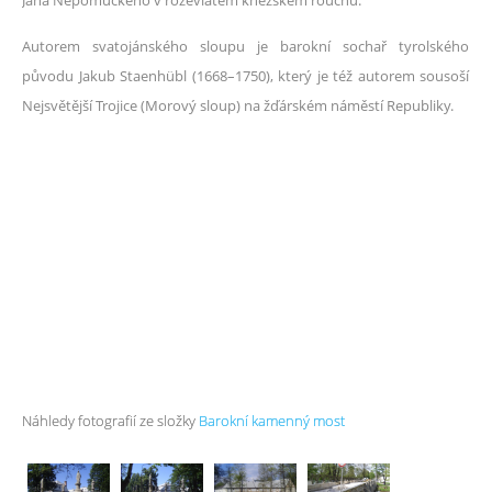
Jana Nepomuckého v rozevlátém kněžském rouchu.
Autorem svatojánského sloupu je barokní sochař tyrolského
původu Jakub Staenhübl (1668
–
1750), který je též autorem sousoší
Nejsvětější Trojice (Morový sloup) na žďárském náměstí Republiky.
Náhledy fotografií ze složky
Barokní kamenný most