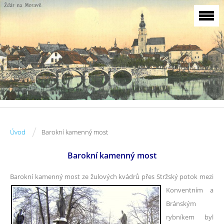
/
Úvod
Barokní kamenný most
Barokní kamenný most
Barokní kamenný most ze
žulových kvádrů přes Stržský potok mezi
Konventním a
Bránským
rybníkem byl