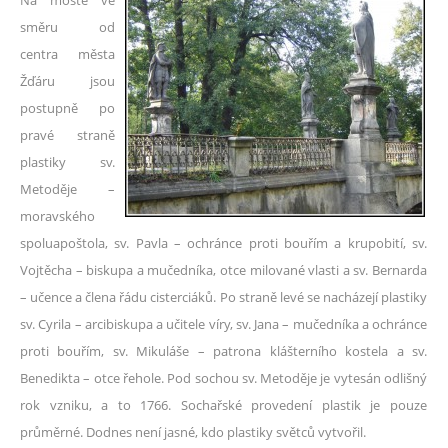
Na mostě ve
směru od
centra města
Žďáru jsou
postupně po
pravé straně
plastiky sv.
Metoděje –
moravského
spoluapoštola, sv. Pavla – ochránce proti bouřím a krupobití, sv.
Vojtěcha – biskupa a mučedníka, otce milované vlasti a sv. Bernarda
– učence a člena řádu cisterciáků. Po straně levé se nacházejí plastiky
sv. Cyrila – arcibiskupa a učitele víry, sv. Jana – mučedníka a ochránce
proti bouřím, sv. Mikuláše – patrona klášterního kostela a sv.
Benedikta – otce řehole. Pod sochou sv. Metoděje je vytesán odlišný
rok vzniku, a to 1766. Sochařské provedení plastik je pouze
průměrné. Dodnes není jasné, kdo plastiky světců vytvořil.