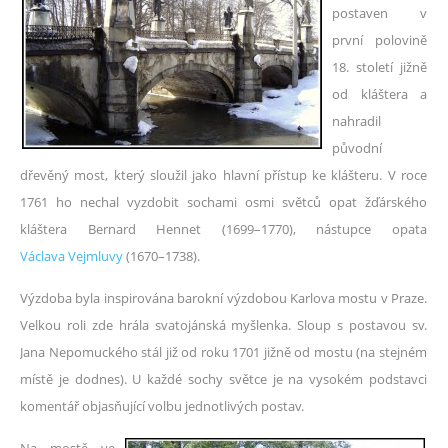
postaven v
první polovině
18. století jižně
od kláštera a
nahradil
původní
dřevěný most, který sloužil jako hlavní přístup ke klášteru. V roce
1761 ho nechal vyzdobit sochami osmi světců opat žďárského
kláštera Bernard Hennet (1699–1770), nástupce opata
Václava Vejmluvy
(1670–1738).
Výzdoba byla inspirována barokní výzdobou Karlova mostu v Praze.
Velkou roli zde hrála svatojánská myšlenka. Sloup s postavou sv.
Jana Nepomuckého stál již od roku 1701 jižně od mostu (na stejném
místě je dodnes). U každé sochy světce je na vysokém podstavci
komentář objasňující volbu jednotlivých postav.