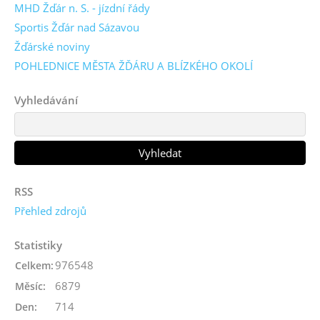
MHD Žďár n. S. - jízdní řády
Sportis Žďár nad Sázavou
Žďárské noviny
POHLEDNICE MĚSTA ŽĎÁRU A BLÍZKÉHO OKOLÍ
Vyhledávání
RSS
Přehled zdrojů
Statistiky
976548
Celkem:
6879
Měsíc:
714
Den: