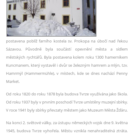
postavena poblíž farního kostela sv. Prokopa na úbočí nad řekou
Sázavou. Původně byla součástí opevnění města a sídlem
městských rychtářů. Byla postavena kolem roku 1300 hamerníkem
Kuncmanem, který vystavěl i dvůr se železným hamrem a mlýn, tzv.
Hamrmýl (Hammermühle), v místech, kde se dnes nachází Penny
Market.
Od roku 1820 do roku 1878 byla budova Tvrze využívána jako škola.
Od roku 1937 byly v prvním poschodí Tvrze umístěny muzejní sbírky.
V roce 1941 byly sbírky převzaty městem jako Muzeum Města Žďáru.
Na konci 2. světové války, za ústupu německých vojsk dne 9. května
1945, budova Tvrze vyhořela. Městu vznikla nenahraditelná ztráta.