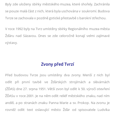
Byly zde uloženy sbírky městského muzea, které shořely. Zachránila
se pouze malá část z nich, která byla uschována v soukromí. Budova
Tvrze se zachovala v pozdně gotické přestavbě s barokní střechou.
V roce 1992 byly na Tvrz umístěny sbírky Regionálního muzea města
Žďáru nad Sázavou. Dnes se zde celoročně konají velmi zajímavé
výstavy.
Zvony před Tvrzí
Před budovou Tvrze jsou umístěny dva zvony. Menší z nich byl
odlit při první tavbě ve Žďárských strojírnách a slévárnách
(ŽĎAS) dne 27. srpna 1951. Větší zvon byl odlit k 50. výročí otevření
ŽĎASu v roce 2001. Je na něm odlit reliéf městského znaku, nad ním
anděl, a po stranách znaku Panna Marie a sv. Prokop. Na zvonu je
rovněž odlit text oslavující město Žďár od spisovatele Ludvíka