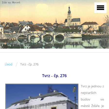
/
Úvod
Tvrz - čp. 276
Tvrz
čp. 276
–
Tvrz je jednou z
nejstarších
budov ve
městě Žďáře. Je