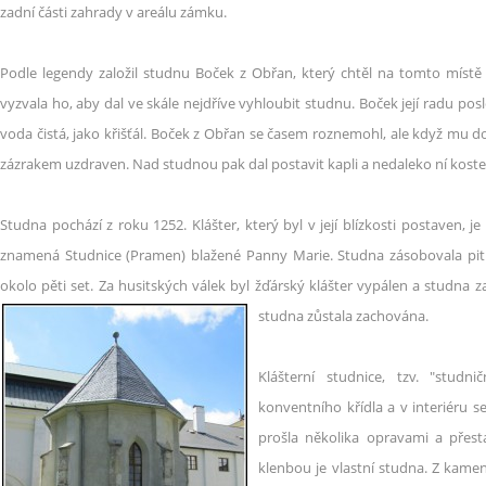
zadní části zahrady v areálu zámku.
Podle legendy založil studnu Boček z Obřan, který chtěl na tomto místě 
vyzvala ho, aby dal ve skále nejdříve vyhloubit studnu. Boček její radu pos
voda čistá, jako křišťál. Boček z Obřan se časem roznemohl, ale když mu do
zázrakem uzdraven. Nad studnou pak dal postavit kapli a nedaleko ní kostel 
Studna pochází z roku 1252. Klášter, který byl v její blízkosti postaven, 
znamená Studnice (Pramen) blažené Panny Marie. Studna zásobovala pit
okolo pěti set. Za husitských válek byl žďárský klášter vypálen a studna z
studna zůstala zachována.
Klášterní studnice, tzv. "studni
konventního křídla a v interiéru 
prošla několika opravami a přest
klenbou je vlastní studna. Z kam