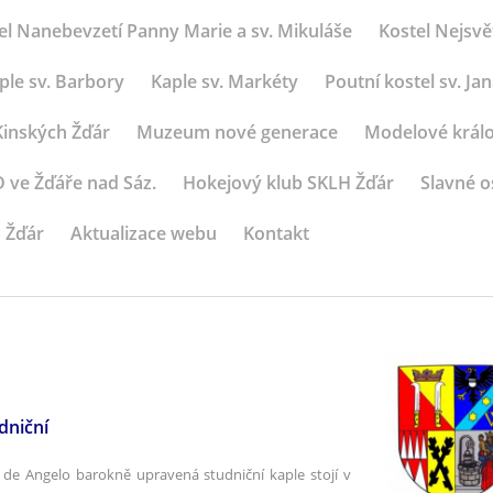
el Nanebevzetí Panny Marie a sv. Mikuláše
Kostel Nejsvět
ple sv. Barbory
Kaple sv. Markéty
Poutní kostel sv. 
inských Žďár
Muzeum nové generace
Modelové králo
ve Žďáře nad Sáz.
Hokejový klub SKLH Žďár
Slavné o
 Žďár
Aktualizace webu
Kontakt
dniční
de Angelo barokně upravená studniční kaple stojí v