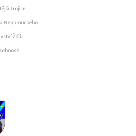
ější Trojice
Jana Nepomuckého
vství Žďár
sobnosti