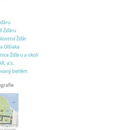
Žďáru
lí Žďáru
lovství Žďár
a Olšiaka
nice Žďáru a okolí
R, a.s.
ovaný betlém
ografie