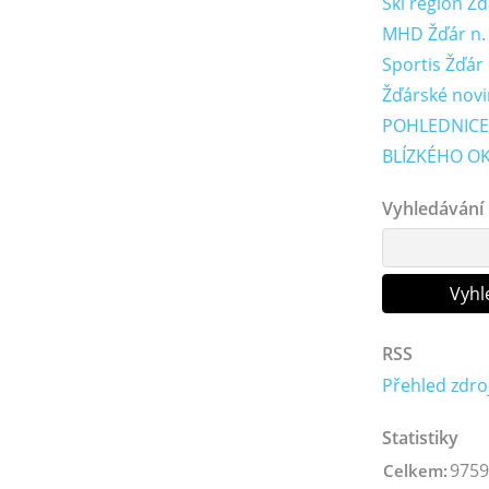
Ski region Ž
MHD Žďár n. S
Sportis Žďár
Žďárské novi
POHLEDNICE
BLÍZKÉHO OK
Vyhledávání
RSS
Přehled zdro
Statistiky
9759
Celkem: