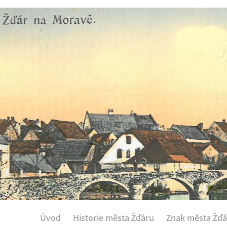
Úvod
Historie města Žďáru
Znak města Žďá