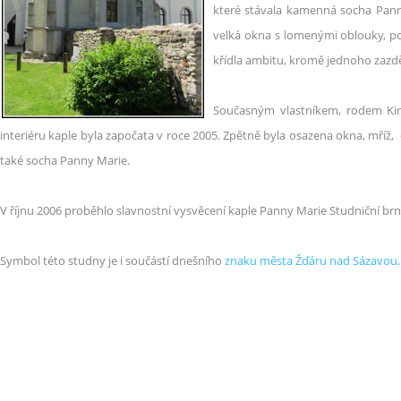
které stávala kamenná socha Pan
velká okna s lomenými oblouky, po
křídla ambitu, kromě jednoho zazdě
Současným vlastníkem, rodem Kin
interiéru kaple byla započata v roce 2005. Zpětně byla osazena okna, mříž,
také socha Panny Marie.
V říjnu 2006 proběhlo slavnostní vysvěcení kaple Panny Marie
Studniční
brn
Symbol této studny je i součástí dnešního
znaku města Žďáru nad Sázavou
.