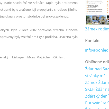
ny Marie
Studniční
. Ve stěnách kaple byla prolomena
stupně bylo zrušeno její propojení s chodbou jižního
na okna a prostor studnice byl znovu zaklenut.
Zámek rodiny
ských, byla v roce 2002 opravena střecha. Obnova
 opraveny byly vnitřní omítky a podlaha. Usazena byla
Kontakt
info@pohledn
ěnským biskupem Mons. Vojtěchem Cikrlem.
Oblíbené od
Žďár nad Sáza
stránky měs
Zámek Žďár 
SKLH Žďár n
Žďárský dení
Putování za 