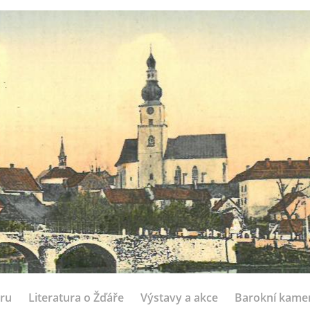
ru
Literatura o Žďáře
Výstavy a akce
Barokní kame