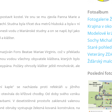
Fotoalbum
postavit kostel. Ve snu se mu zjevila Panna Marie a
Fotogalerie 
lechl. Studna byla třicet dva metrů hluboká a byla v ní
Krajina v oko
nesli vodu z Mariánské studny a on se napil, byl jako
Modelové krá
a klášter.
Sochy Michal
Staré pohled
je nazýván Fons Beatae Mariae Virginis, což v překladu
Veterány ZDA
nou vodou všechny obyvatele kláštera, kterých bylo
Žďárský mal
asypána. Požáry ohrozily klášter ještě mnohokrát, ale
Poslední fot
ční kaple" se nacházela proti refektáři u jižního
se otevírala do křížové chodby. Od doby svého vzniku
avbami. V desetistěnné prostoře zaklenuté valenou
enné obruby vystupuje železná kovaná konstrukce, na