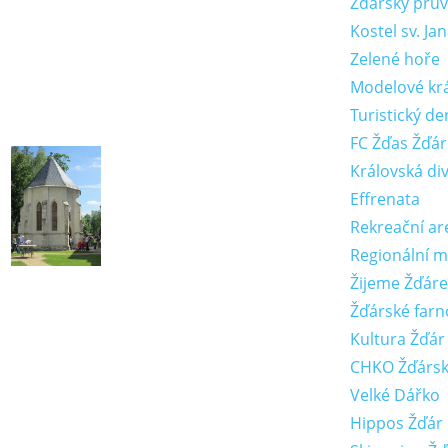
Žďárský prů
Kostel sv. J
Zelené hoře
Modelové krá
Turistický de
FC Žďas Žďár
Královská di
Effrenata
Rekreační are
Regionální 
Žijeme Žďár
Žďárské farn
Kultura Žďár
CHKO Žďársk
Velké Dářko
Hippos Žďár