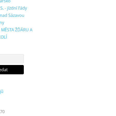
ďársko
. - jízdní řády
 nad Sázavou
ny
 MĚSTA ŽĎÁRU A
OLÍ
jů
70