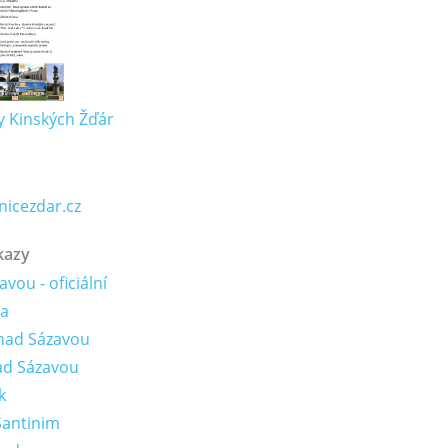
 Kinských Žďár
icezdar.cz
kazy
vou - oficiální
ta
nad Sázavou
ad Sázavou
k
Santinim