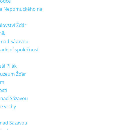
vodce
ana Nepomuckého na
lovství Žďár
ník
 nad Sázavou
vadelní společnost
ál Pilák
muzeum Žďár
em
osti
 nad Sázavou
é vrchy
 nad Sázavou