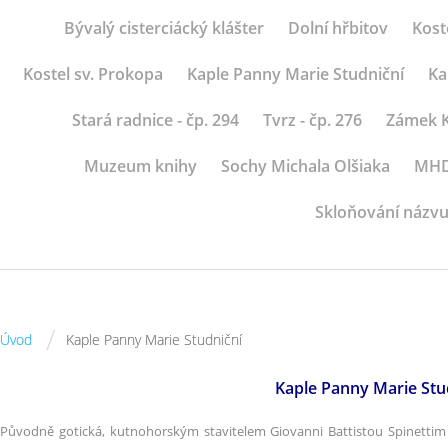
Bývalý cisterciácký klášter
Dolní hřbitov
Kost
Kostel sv. Prokopa
Kaple Panny Marie Studniční
Ka
Stará radnice - čp. 294
Tvrz - čp. 276
Zámek K
Muzeum knihy
Sochy Michala Olšiaka
MHD 
Skloňování názvu
/
Úvod
Kaple Panny Marie Studniční
Kaple Panny Marie Stu
Původně gotická, kutnohorským stavitelem Giovanni Battistou Spinettim 