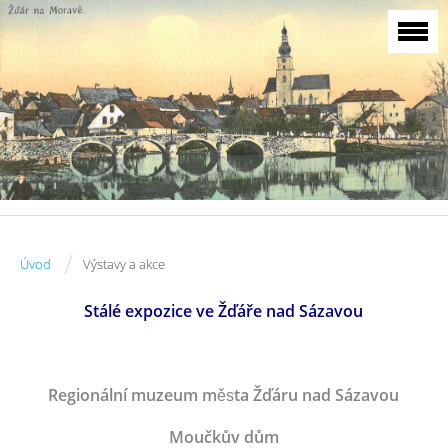
/
Úvod
Výstavy a akce
Stálé expozice ve Žďáře nad Sázavou
Regionální muzeum m
ta Žďáru nad Sázavou
ěs
Moučkův dům