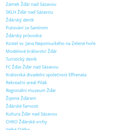
Zámek Žďár nad Sázavou
SKLH Žďár nad Sázavou
Žďárský deník
Putování za Santinim
Žďárský průvodce
Kostel sv. Jana Nepomuckého na Zelené hoře
Modelové království Žďár
Turistický deník
FC Žďas Žďár nad Sázavou
Královská divadelní společnost Effrenata
Rekreační areál Pilák
Regionální muzeum Žďár
Žijeme Žďárem
Žďárské farnosti
Kultura Žďár nad Sázavou
CHKO Žďárské vrchy
Velké Dářko