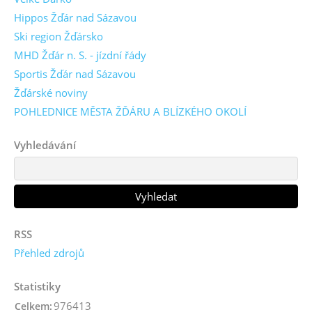
Hippos Žďár nad Sázavou
Ski region Žďársko
MHD Žďár n. S. - jízdní řády
Sportis Žďár nad Sázavou
Žďárské noviny
POHLEDNICE MĚSTA ŽĎÁRU A BLÍZKÉHO OKOLÍ
Vyhledávání
RSS
Přehled zdrojů
Statistiky
976413
Celkem: