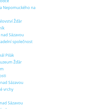
vodce
ana Nepomuckého na
lovství Žďár
ník
 nad Sázavou
vadelní společnost
ál Pilák
muzeum Žďár
em
osti
 nad Sázavou
é vrchy
 nad Sázavou