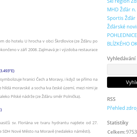
Ski region Ž
MHD Žďár n. S
Sportis Žďár
Žďárské novi
POHLEDNICE
m do hotelu U hrocha v obci Škrdlovice (ze Žďáru po
BLÍZKÉHO OK
okončeno v září 2008. Zajímavá je i výzdoba restaurace
Vyhledávání
3.493“E)
 symbolizuje hranici Čech a Moravy, i když se přímo na
e hlídá moravské a socha lva české území, mezi nimi je
leko Pilské nádrže (ze Žďáru směr Polnička).
RSS
Přehled zdro
)
Statistiky
asičů sv. Floriána ve tvaru hydrantu najdete od 27.
9753
ce SDH Nové Město na Moravě (nedaleko náměstí).
Celkem: