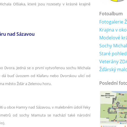
hala Olšiaka, které jsou rozesety v krásné krajině
Fotoalbum
Fotogalerie 
Krajina v oko
ďáru nad Sázavou
Modelové krá
Sochy Michal
Staré pohled
Veterány ZDA
o Dvora. Jedná se o první vytvořenou sochu Michala
Žďárský mal
 se dá buď úvozem od Klafaru nebo Dvorskou ulicí od
Poslední fot
 na město Žďár a Zelenou horu.
06 u obce Hamry nad Sázavou, v malebném údolí řeky
 metrů od sochy Mamuta se nachází také národní
n).