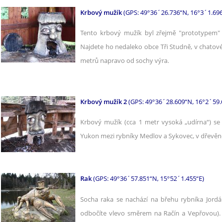
Krbový mužík
(GPS: 49°36´26.736“N, 16°3´1.696
Tento krbový mužík byl zřejmě "prototypem"
Najdete ho nedaleko obce Tři Studně, v chatov
metrů napravo od sochy výra.
Krbový mužík 2
(GPS: 49°36´28.609“N, 16°2´59.
Krbový mužík (cca 1 metr vysoká „udírna“) se
Yukon mezi rybníky Medlov a Sykovec, v dřevěné
Rak
(GPS: 49°36´57.851“N, 15°52´1.455“E)
Socha raka se nachází na břehu rybníka Jordá
odbočíte vlevo směrem na Račín a Vepřovou). 