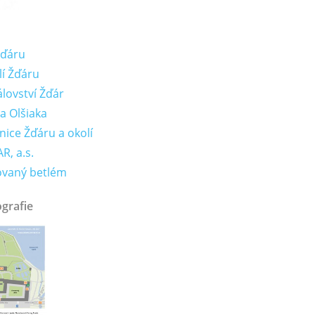
Žďáru
lí Žďáru
lovství Žďár
a Olšiaka
nice Žďáru a okolí
R, a.s.
ovaný betlém
ografie