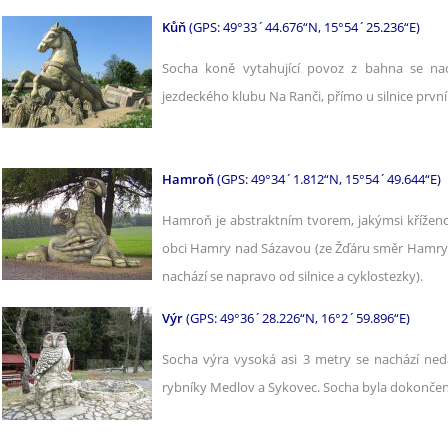
Kůň
(GPS: 49°33´44.676“N, 15°54´25.236“E)
Socha koně vytahující povoz z bahna se n
jezdeckého klubu Na Ranči, přímo u silnice první 
Hamroň
(GPS: 49°34´1.812“N, 15°54´49.644“E)
Hamroň je abstraktním tvorem, jakýmsi kříženc
obci Hamry nad Sázavou (ze Žďáru směr Hamry 
nachází se napravo od silnice a cyklostezky).
Výr
(GPS: 49°36´28.226“N, 16°2´59.896“E)
Socha výra vysoká asi 3 metry se nachází ne
rybníky Medlov a Sykovec. Socha byla dokončen