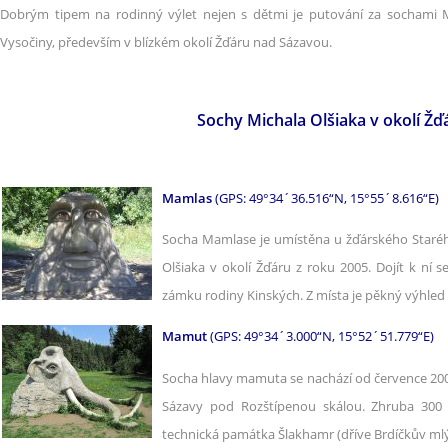
Dobrým tipem na rodinný výlet nejen s dětmi je putování za sochami Mic
Vysočiny, především v blízkém okolí Žďáru nad Sázavou.
Sochy Michala Olšiaka v okolí Ž
Mamlas
(GPS: 49°34´36.516“N, 15°55´8.616“E)
Socha Mamlase je umístěna u žďárského Staréh
Olšiaka v okolí Žďáru z roku 2005. Dojít k ní
zámku rodiny Kinských. Z místa je pěkný výhled
Mamut
(GPS: 49°34´3.000“N, 15°52´51.779“E)
Socha hlavy mamuta se nachází od července 20
Sázavy pod Rozštípenou skálou. Zhruba 300
technická památka Šlakhamr (dříve Brdíčkův mlý