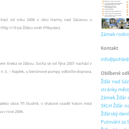
achází od roku 2006 v obci Hamry nad Sázavou u
třídy I/19 (ze Žďáru směr Přibyslav).
Zámek rodiny
Kontakt
info@pohledn
em šneka se žábou. Socha se od října 2007 nachází v
n. S. – Najdek, u benzinové pumpy odbočte doprava,
Oblíbené od
Žďár nad Sáza
stránky měs
Zámek Žďár 
daleko obce Tři Studně, v chatové osadě Yukon mezi
SKLH Žďár n
a v roce 2006.
Žďárský dení
Putování za 