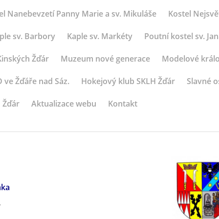
el Nanebevzetí Panny Marie a sv. Mikuláše
Kostel Nejsvět
ple sv. Barbory
Kaple sv. Markéty
Poutní kostel sv. 
inských Žďár
Muzeum nové generace
Modelové králo
ve Žďáře nad Sáz.
Hokejový klub SKLH Žďár
Slavné o
 Žďár
Aktualizace webu
Kontakt
aka
?