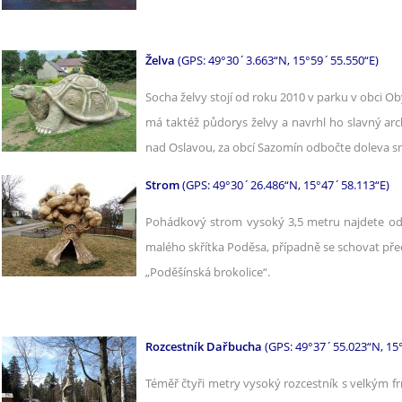
Želva
(GPS: 49°30´3.663“N, 15°59´55.550“E)
Socha želvy stojí od roku 2010 v parku v obci O
má taktéž půdorys želvy a navrhl ho slavný arch
nad Oslavou, za obcí Sazomín odbočte doleva s
Strom
(GPS: 49°30´26.486“N, 15°47´58.113“E)
Pohádkový strom vysoký 3,5 metru najdete od č
malého skřítka Poděsa, případně se schovat př
„Poděšínská brokolice“.
Rozcestník Dařbucha
(GPS: 49°37´55.023“N, 15
Téměř čtyři metry vysoký rozcestník s velkým f