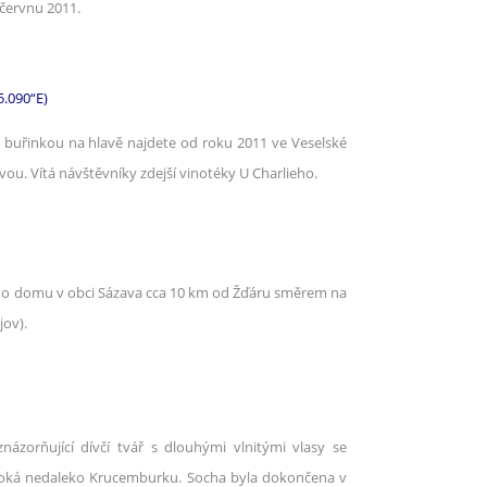
červnu 2011.
5.090“E)
 buřinkou na hlavě najdete od roku 2011 ve Veselské
vou. Vítá návštěvníky zdejší vinotéky U Charlieho.
ného domu v obci Sázava cca 10 km od Žďáru směrem na
jov).
ázorňující dívčí tvář s dlouhými vlnitými vlasy se
uboká nedaleko Krucemburku. Socha byla dokončena v