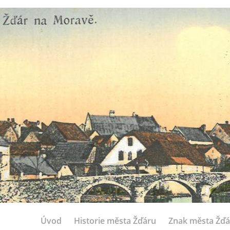
Úvod
Historie města Žďáru
Znak města Žďá