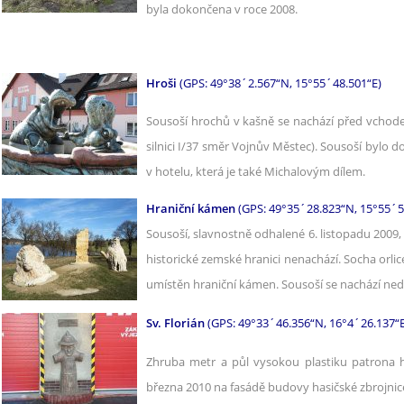
byla dokončena v roce 2008.
Hroši
(GPS: 49°38´2.567“N, 15°55´48.501“E)
Sousoší hrochů v kašně se nachází před vchode
silnici I/37 směr Vojnův Městec). Sousoší bylo d
v hotelu, která je také Michalovým dílem.
Hraniční kámen
(GPS: 49°35´28.823“N, 15°55´5
Sousoší, slavnostně odhalené 6. listopadu 2009,
historické zemské hranici nenachází. Socha orlic
umístěn hraniční kámen. Sousoší se nachází neda
Sv. Florián
(GPS: 49°33´46.356“N, 16°4´26.137“E
Zhruba metr a půl vysokou plastiku patrona h
března 2010 na fasádě budovy hasičské zbrojni