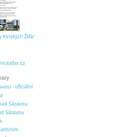
 Kinských Žďár
icezdar.cz
kazy
vou - oficiální
ta
nad Sázavou
ad Sázavou
k
Santinim