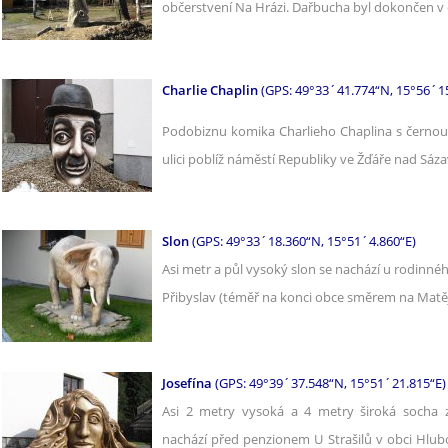
občerstvení Na Hrázi. Dařbucha byl dokončen v 
Charlie Chaplin
(GPS: 49°33´41.774“N, 15°56´1
Podobiznu komika Charlieho Chaplina s černou
ulici poblíž náměstí Republiky ve Žďáře nad Sáza
Slon
(GPS: 49°33´18.360“N, 15°51´4.860“E)
Asi metr a půl vysoký slon se nachází u rodin
Přibyslav (téměř na konci obce směrem na Matě
Josefína
(GPS: 49°39´37.548“N, 15°51´21.815“E)
Asi 2 metry vysoká a 4 metry široká socha zn
nachází před penzionem U Strašilů v obci Hl