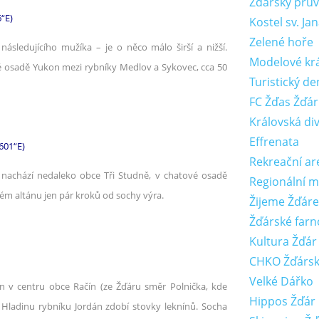
Žďárský prů
“E)
Kostel sv. J
Zelené hoře
 následujícího mužíka
–
je o něco málo širší a nižší.
Modelové krá
é osadě Yukon mezi rybníky Medlov a Sykovec, cca 50
Turistický de
FC Žďas Žďár
Královská di
Effrenata
601“E)
Rekreační are
 nachází nedaleko obce Tři Studně, v chatové osadě
Regionální 
m altánu jen pár kroků od sochy výra.
Žijeme Žďár
Žďárské farn
Kultura Žďár
CHKO Žďársk
Velké Dářko
n v centru obce Račín (ze Žďáru směr Polnička, kde
Hippos Žďár
Hladinu rybníku Jordán zdobí stovky leknínů. Socha