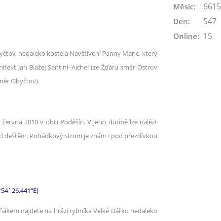
6615
Měsíc:
547
Den:
15
Online:
byčtov, nedaleko kostela Navštívení Panny Marie, který
itekt Jan Blažej Santini–Aichel (ze Žďáru směr Ostrov
měr Obyčtov).
ervna 2010 v obci Poděšín. V jeho dutině lze nalézt
ed deštěm. Pohádkový strom je znám i pod přezdívkou
°54´26.441“E)
rňákem najdete na hrázi rybníka Velké Dářko nedaleko