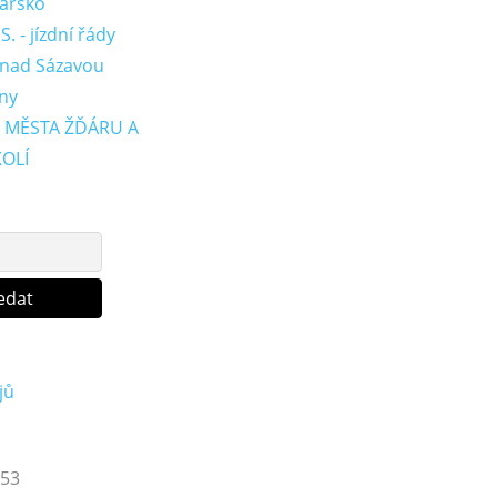
ďársko
. - jízdní řády
 nad Sázavou
ny
 MĚSTA ŽĎÁRU A
OLÍ
jů
53