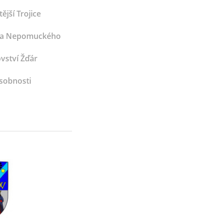
ější Trojice
Jana Nepomuckého
vství Žďár
sobnosti