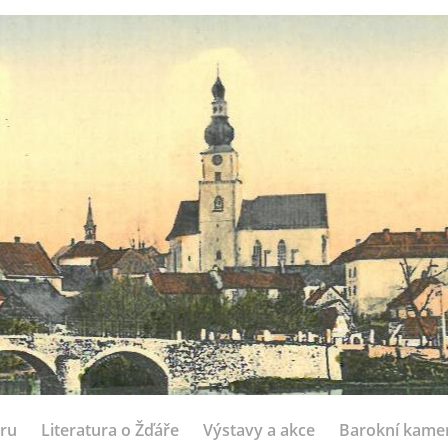
ru
Literatura o Žďáře
Výstavy a akce
Barokní kame